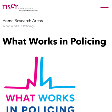
NEDERLANDS
ENGLISH
Search For
SEARC
Home
Research Areas
What Works In Policing
Show 
Onderzoek
What Works in Policing
Show 
Medewerkers
Factsheets
Publicaties
Show 
Over NSCR
Show 
Contact