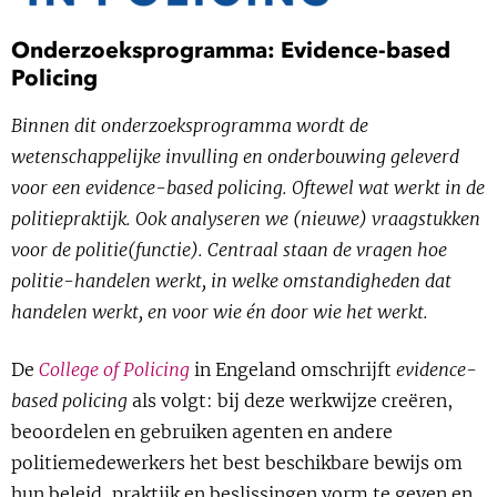
Show 
Uitgelicht
Onderzoeksprogramma: Evidence-based
Policing
Show 
Cursus
Binnen dit onderzoeksprogramma wordt de
wetenschappelijke invulling en onderbouwing geleverd
BLOG
voor een evidence-based policing. Oftewel wat werkt in de
politiepraktijk. Ook analyseren we (nieuwe) vraagstukken
Podcast
voor de politie(functie). Centraal staan de vragen hoe
politie-handelen werkt, in welke omstandigheden dat
handelen werkt, en voor wie én door wie het werkt.
De
College of Policing
in Engeland omschrijft
evidence-
based policing
als volgt: bij deze werkwijze creëren,
beoordelen en gebruiken agenten en andere
politiemedewerkers het best beschikbare bewijs om
hun beleid, praktijk en beslissingen vorm te geven en