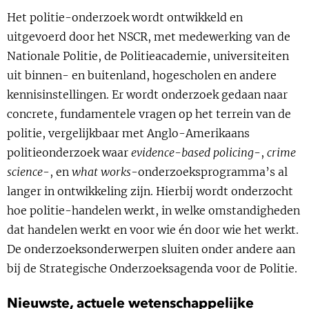
Show 
Het politie-onderzoek wordt ontwikkeld en
Uitgelicht
uitgevoerd door het NSCR, met medewerking van de
Show 
Nationale Politie, de Politieacademie, universiteiten
Cursus
uit binnen- en buitenland, hogescholen en andere
kennisinstellingen. Er wordt onderzoek gedaan naar
BLOG
concrete, fundamentele vragen op het terrein van de
politie, vergelijkbaar met Anglo-Amerikaans
Podcast
politieonderzoek waar
evidence-based policing
-,
crime
science
-, en
what works
-onderzoeksprogramma’s al
langer in ontwikkeling zijn. Hierbij wordt onderzocht
hoe politie-handelen werkt, in welke omstandigheden
dat handelen werkt en voor wie én door wie het werkt.
De onderzoeksonderwerpen sluiten onder andere aan
bij de Strategische Onderzoeksagenda voor de Politie.
Nieuwste, actuele wetenschappelijke