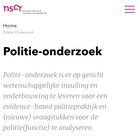
NEDERLANDS
ENGLISH
Search For
SEARC
Home
Politie-Onderzoek
Show 
Onderzoek
Politie-onderzoek
Show 
Medewerkers
Polite-onderzoek is er op gericht
Factsheets
wetenschappelijke invulling en
Publicaties
onderbouwing te leveren voor een
evidence-based politiepraktijk en
Show 
Over NSCR
(nieuwe) vraagstukken voor de
Show 
politie(functie) te analyseren.
Contact