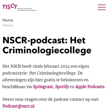
NEDERLANDS
ENGLISH
Search For
SEARC
Home
Podcast
Show 
Onderzoek
NSCR-podcast: Het
Show 
Medewerkers
Criminologiecollege
Factsheets
Het NSCR heeft sinds februari 2024 een eigen
Publicaties
podcastserie: Het Criminologiecollege. De
afleveringen zijn hier gratis te beluisteren en
Show 
beschikbaar via
Springcast
,
Spotify
en
Apple Podcasts
.
Over NSCR
Show 
Neem voor vragen over de podcast contact op met
Contact
Podcast@nscr.nl
.