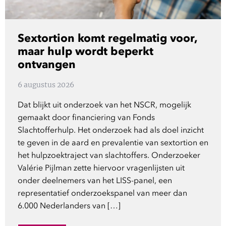
Show 
Uitgelicht
Sextortion komt regelmatig voor,
Show 
Cursus
maar hulp wordt beperkt
ontvangen
BLOG
6 augustus 2026
Podcast
Dat blijkt uit onderzoek van het NSCR, mogelijk
gemaakt door financiering van Fonds
Slachtofferhulp. Het onderzoek had als doel inzicht
te geven in de aard en prevalentie van sextortion en
het hulpzoektraject van slachtoffers. Onderzoeker
Valérie Pijlman zette hiervoor vragenlijsten uit
onder deelnemers van het LISS-panel, een
representatief onderzoekspanel van meer dan
6.000 Nederlanders van […]