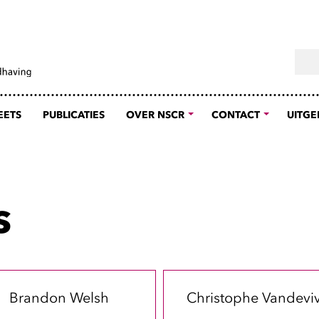
Sear
EETS
PUBLICATIES
OVER NSCR
CONTACT
UITGE
s
Brandon Welsh
Christophe Vandevi