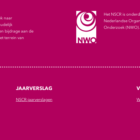
Het NSCR is onderde
ek naar
Nederlandse Organi
udelijk
Onderzoek (NWO).
en bijdrage aan de
t terrein van
JAARVERSLAG
V
NSCR-jaarverslagen
W