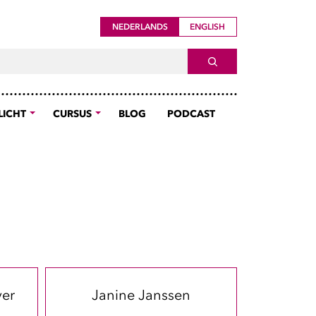
NEDERLANDS
ENGLISH
ch For
SEARCH
LICHT
CURSUS
BLOG
PODCAST
ver
Janine Janssen