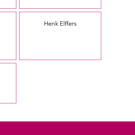
z
Henk Elffers