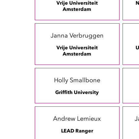
Vrije Universiteit
N
Amsterdam
Janna Verbruggen
Vrije Universiteit
U
Amsterdam
Holly Smallbone
Griffith University
Andrew Lemieux
J
LEAD Ranger