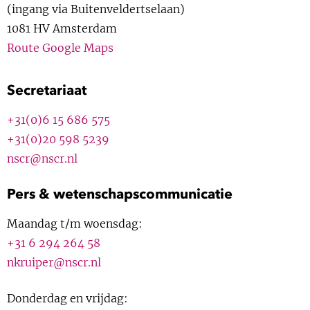
(ingang via Buitenveldertselaan)
Show 
Uitgelicht
1081 HV Amsterdam
Route Google Maps
Show 
Cursus
Secretariaat
BLOG
+31
(0)6 15 686 575
Podcast
+31(0)20 598 5239
nscr@nscr.nl
Pers & wetenschapscommunicatie
Maandag t/m woensdag:
+31 6 294 264 58
nkruiper@nscr.nl
Donderdag en vrijdag: