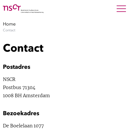
NEDERLANDS
ENGLISH
Search For
SEARC
Home
Contact
Show 
Onderzoek
Contact
Show 
Medewerkers
Postadres
Factsheets
NSCR
Publicaties
Postbus 71304
1008 BH Amsterdam
Show 
Over NSCR
Bezoekadres
Show 
Contact
De Boelelaan 1077