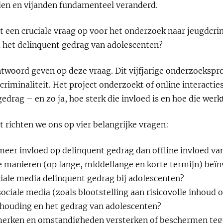
n en vijanden fundamenteel veranderd.
t een cruciale vraag op voor het onderzoek naar jeugdcrim
 het delinquent gedrag van adolescenten?
twoord geven op deze vraag. Dit vijfjarige onderzoekspro
criminaliteit. Het project onderzoekt of online interactie
edrag – en zo ja, hoe sterk die invloed is en hoe die werk
 richten we ons op vier belangrijke vragen:
eer invloed op delinquent gedrag dan offline invloed van
e manieren (op lange, middellange en korte termijn) beïn
ciale media delinquent gedrag bij adolescenten?
ciale media (zoals blootstelling aan risicovolle inhoud 
 houding en het gedrag van adolescenten?
merken en omstandigheden versterken of beschermen teg