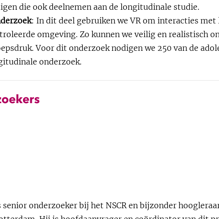
igen die ook deelnemen aan de longitudinale studie.
nderzoek
: In dit deel gebruiken we VR om interacties met 
troleerde omgeving. Zo kunnen we veilig en realistisch o
oepsdruk. Voor dit onderzoek nodigen we 250 van de adole
gitudinale onderzoek.
zoekers
s senior onderzoeker bij het NSCR en bijzonder hoogleraa
otterdam. Hij is hoofdaanvrager en coördinator van dit pr