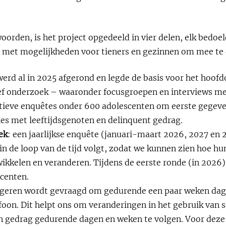
orden, is het project opgedeeld in vier delen, elk bedoe
, met mogelijkheden voor tieners en gezinnen om mee te
werd al in 2025 afgerond en legde de basis voor het hoof
ef onderzoek – waaronder focusgroepen en interviews me
tieve enquêtes onder 600 adolescenten om eerste gegeve
ies met leeftijdsgenoten en delinquent gedrag.
ek
: een jaarlijkse enquête (januari-maart 2026, 2027 en 
in de loop van de tijd volgt, zodat we kunnen zien hoe hu
wikkelen en veranderen. Tijdens de eerste ronde (in 2026
centen.
ngeren wordt gevraagd om gedurende een paar weken dagel
efoon. Dit helpt ons om veranderingen in het gebruik van s
n gedrag gedurende dagen en weken te volgen. Voor deze 