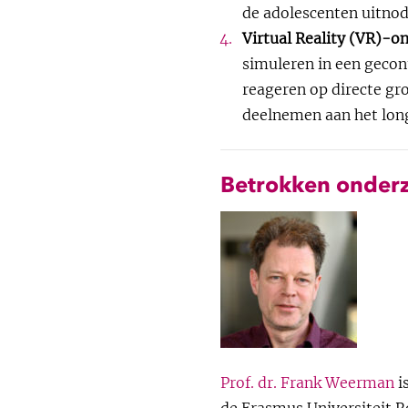
de adolescenten uitnod
Virtual Reality (VR)-o
simuleren in een gecon
reageren op directe gr
deelnemen aan het lon
Betrokken onder
Prof. dr. Frank Weerman
i
de Erasmus Universiteit R