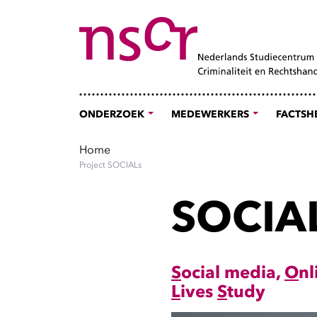
ONDERZOEK
MEDEWERKERS
FACTSH
Home
Project SOCIALs
SOCIA
S
ocial media,
O
nl
L
ives
S
tudy