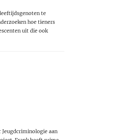
leeftijdsgenoten te
nderzoeken hoe tieners
scenten uit die ook
r Jeugdcriminologie aan
oject. Frank heeft ruime