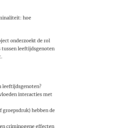
inaliteit: hoe
ject onderzoekt de rol
s tussen leeftijdsgenoten
t.
 leeftijdsgenoten?
vloeden interacties met
of groepsdruk) hebben de
en criminogene effecten