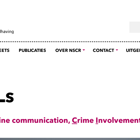
Sear
EETS
PUBLICATIES
OVER NSCR
CONTACT
UITGE
Ls
ine communication,
C
rime
I
nvolvemen