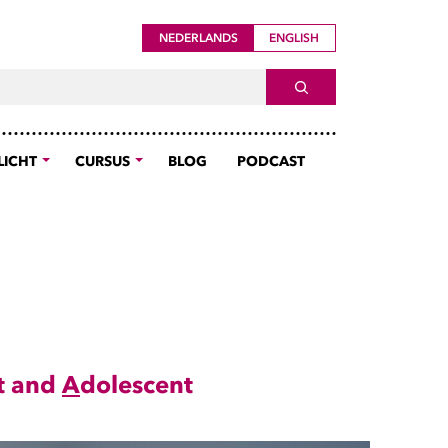
NEDERLANDS
ENGLISH
ch For
SEARCH
LICHT
CURSUS
BLOG
PODCAST
t and
A
dolescent