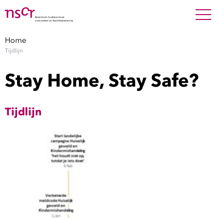
NEDERLANDS
ENGLISH
Search For
SEARC
Home
Tijdlijn
Show 
Onderzoek
Stay Home, Stay Safe?
Show 
Medewerkers
Tijdlijn
Factsheets
Publicaties
Show 
Over NSCR
Show 
Contact