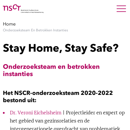
NEDERLANDS
ENGLISH
Search For
SEARC
Home
Onderzoeksteam En Betrokken Instanties
Show 
Onderzoek
Stay Home, Stay Safe?
Show 
Medewerkers
Onderzoeksteam en betrokken
Factsheets
instanties
Publicaties
Het NSCR-onderzoeksteam 2020-2022
bestond uit:
Show 
Over NSCR
Dr. Veroni Eichelsheim
| Projectleider en expert op
Show 
Contact
het gebied van gezinsrelaties en de
intergenerationele overdracht van problematiek,