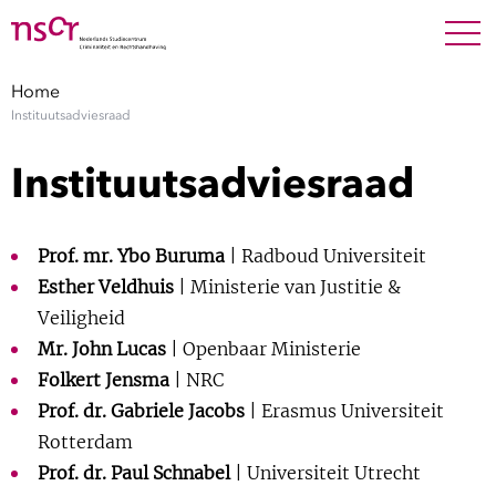
NEDERLANDS
ENGLISH
Search For
SEARC
Home
Instituutsadviesraad
Show 
Onderzoek
Instituutsadviesraad
Show 
Medewerkers
Prof. mr. Ybo Buruma
| Radboud Universiteit
Factsheets
Esther Veldhuis
| Ministerie van Justitie &
Veiligheid
Publicaties
Mr. John Lucas
| Openbaar Ministerie
Folkert Jensma
| NRC
Show 
Over NSCR
Prof. dr. Gabriele Jacobs
| Erasmus Universiteit
Rotterdam
Show 
Contact
Prof. dr. Paul Schnabel
| Universiteit Utrecht