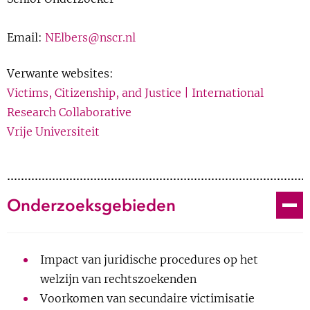
Show 
Uitgelicht
Tijdschriftartikel
Email:
NElbers@nscr.nl
Links
|
BibTeX
Show 
Cursus
Verwante websites:
Victims, Citizenship, and Justice | International
BLOG
A Craig;
N A Elbers
; J Jagnoor; B Gopinath; A Kifley; M
Research Collaborative
Dinh; I Pozzato; R Q Ivers; M Nicholas; I D Cameron
Vrije Universiteit
Podcast
The psychological impact of
traffic injuries sustained in a
Toggle
Onderzoeksgebieden
road crash by bicyclists: A
prospective study
Impact van juridische procedures op het
Tijdschriftartikel
welzijn van rechtszoekenden
Voorkomen van secundaire victimisatie
Links
|
BibTeX