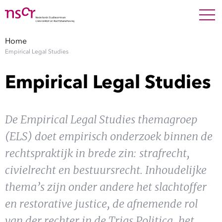
NEDERLANDS
ENGLISH
Search For
SEARC
Home
Empirical Legal Studies
Show 
Onderzoek
Empirical Legal Studies
Show 
Medewerkers
De Empirical Legal Studies themagroep
Factsheets
(ELS) doet empirisch onderzoek binnen de
Publicaties
rechtspraktijk in brede zin: strafrecht,
civielrecht en bestuursrecht. Inhoudelijke
Show 
Over NSCR
thema’s zijn onder andere het slachtoffer
Show 
en restorative justice, de afnemende rol
Contact
van der rechter in de Trias Politica, het