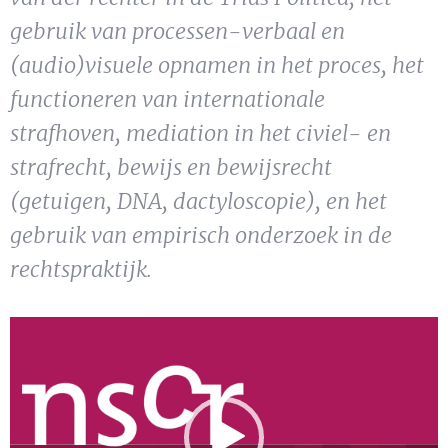
Show 
Uitgelicht
gebruik van processen-verbaal en
(audio)visuele opnamen in het proces, het
Show 
Cursus
functioneren van internationale
strafhoven, mediation in het civiel- en
BLOG
strafrecht, bewijs en bewijsrecht
(getuigen, DNA, dactyloscopie), en het
Podcast
gebruik van empirisch onderzoek in de
rechtspraktijk.
V
i
d
e
o