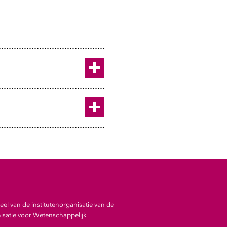
gie, Vrije Universiteit
 analysis of 45
(twee jaar aan vakken
Toggle
cum laude)
Toggle
el van de institutenorganisatie van de
satie voor Wetenschappelijk