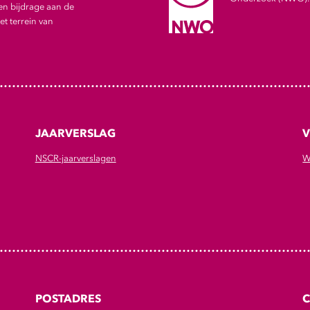
en bijdrage aan de
t terrein van
JAARVERSLAG
V
NSCR-jaarverslagen
W
POSTADRES