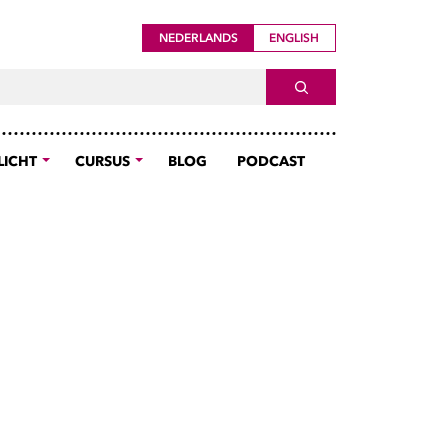
NEDERLANDS
ENGLISH
lated to Cyber-
ch For
SEARCH
LICHT
CURSUS
BLOG
PODCAST
men van
 drie