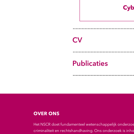
J Loggen
;
R Leukfeldt
Cyb
2020-2021
Unraveling the 
2017-2020
court cases in 
CV
2014-2017
Tijdschriftartikel
Links
|
BibTeX
Publicaties
OVER ONS
Het NSCR doet fundamenteel wetenschappelijk onderzo
criminaliteit en rechtshandhaving. Ons onderzoek is inho