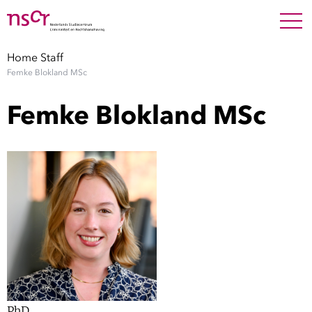
NEDERLANDS
ENGLISH
Search For
SEARC
Home
Staff
Femke Blokland MSc
Show 
Onderzoek
Femke Blokland MSc
Show 
Medewerkers
Factsheets
Publicaties
Show 
Over NSCR
Show 
Contact
PhD