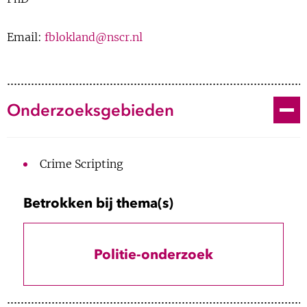
Show 
Uitgelicht
Email:
fblokland@nscr.nl
Show 
Cursus
BLOG
Toggle
Onderzoeksgebieden
Podcast
Crime Scripting
2025-nu
PhD, NSCR
Betrokken bij thema(s)
Research Master Education & Child
2024
Studies (cum laude), Universiteit
Leiden
Politie-onderzoek
Master Forensische Criminologie,
2022
Universiteit Leiden