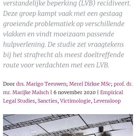
verstandelijke beperking (LVB) recidiveert.
Show 
Uitgelicht
Deze groep kampt vaak met een gestaag
Show 
groeiende problematiek op verschillende
Cursus
vlakken en vindt moeizaam passende
BLOG
hulpverlening. De studie zet vraagtekens
bij het strafrecht als meest doeltreffende
Podcast
route voor verdachten met een LVB.
Door
drs. Marigo Teeuwen
;
Merel Dirkse MSc
;
prof. dr.
mr. Marijke Malsch
| 6 november 2020 |
Empirical
Legal Studies
,
Sancties
,
Victimologie
,
Levensloop