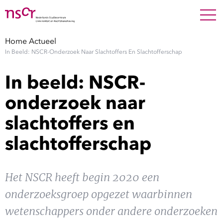
NEDERLANDS
ENGLISH
Search For
SEARC
Home
Actueel
In Beeld: NSCR-Onderzoek Naar Slachtoffers En Slachtofferschap
Show 
Onderzoek
In beeld: NSCR-
Show 
Medewerkers
onderzoek naar
slachtoffers en
Factsheets
slachtofferschap
Publicaties
Show 
Het NSCR heeft begin 2020 een
Over NSCR
onderzoeksgroep opgezet waarbinnen
Show 
Contact
wetenschappers onder andere onderzoeken