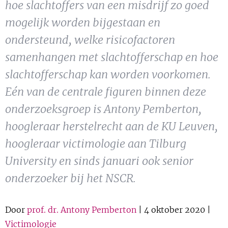
hoe slachtoffers van een misdrijf zo goed
Show 
Uitgelicht
mogelijk worden bijgestaan en
Show 
ondersteund, welke risicofactoren
Cursus
samenhangen met slachtofferschap en hoe
BLOG
slachtofferschap kan worden voorkomen.
Eén van de centrale figuren binnen deze
Podcast
onderzoeksgroep is Antony Pemberton,
hoogleraar herstelrecht aan de KU Leuven,
hoogleraar victimologie aan Tilburg
University en sinds januari ook senior
onderzoeker bij het NSCR.
Door
prof. dr. Antony Pemberton
| 4 oktober 2020 |
Victimologie