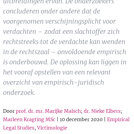
uitbreidingen ervan. De onderzoekers
Show 
Uitgelicht
concluderen onder andere dat de
voorgenomen verschijningsplicht voor
Show 
Cursus
verdachten – zodat een slachtoffer zich
rechtstreeks tot de verdachte kan wenden
BLOG
in de rechtszaal – onvoldoende empirisch
Podcast
is onderbouwd. De oplossing kan liggen in
het vooraf opstellen van een relevant
overzicht van empirisch-juridisch
onderzoek.
Door
prof. dr. mr. Marijke Malsch
;
dr. Nieke Elbers
;
Marleen Kragting MSc
| 10 december 2020 |
Empirical
Legal Studies
,
Victimologie