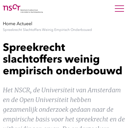
NEDERLANDS
ENGLISH
Search For
SEARC
Home
Actueel
Spreekrecht Slachtoffers Weinig Empirisch Onderbouwd
Show 
Onderzoek
Spreekrecht
Show 
Medewerkers
slachtoffers weinig
empirisch onderbouwd
Factsheets
Publicaties
Het NSCR, de Universiteit van Amsterdam
en de Open Universiteit hebben
Show 
Over NSCR
gezamenlijk onderzoek gedaan naar de
Show 
empirische basis voor het spreekrecht en de
Contact