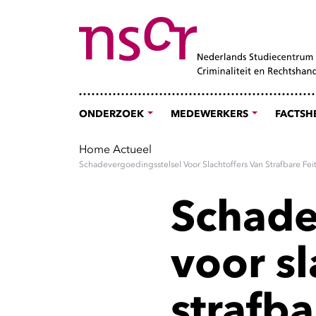
ONDERZOEK
MEDEWERKERS
FACTSH
Home
Actueel
Schadevergoedingsstelsel Voor Slachtoffers Van Strafbare Fei
Schade
voor sl
strafba