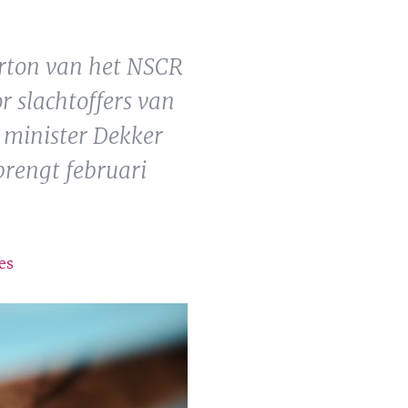
erton van het NSCR
r slachtoffers van
n minister Dekker
brengt februari
es