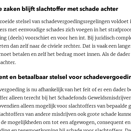
e zaken blijft slachtoffer met schade achter
oeide stelsel van schadevergoedingsregelingen voldoet in 
ers met eenvoudige schades zich voegen in het strafproce
 (deels) voorschiet en voor hen int. Bij juridisch comple
ten dan zelf naar de civiele rechter. Dat is vaak een lang
 moet betalen en zelf het bedrag moet innen. Als de dader g
achter.
nt en betaalbaar stelsel voor schadevergoedi
rgoeding is nu afhankelijk van het feit of er een dader b
ffer alleen terecht bij het Schadefonds Geweldsmisdrijve
vendien alleen mogelijk voor slachtoffers van bepaalde 
slachtoffers van andere misdrijven ook grote schade kunn
r de mogelijkheden om tot een afgewogen, consequent en b
ng en tegemoetkoming bij schade voor slachtoffers. Daa