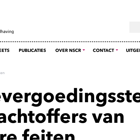
Sear
EETS
PUBLICATIES
OVER NSCR
CONTACT
UITGE
ten
vergoedingsste
achtoffers van
re feiten