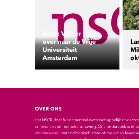
Beate Völker stapt
over naar de Vrije
La
Universiteit
Mil
Amsterdam
ok
OVER ONS
Het NSCR doet fundamenteel wetenschappelijk onderzo
criminaliteit en rechtshandhaving. Ons onderzoek is inho
vernieuwend, methodologisch state-of-the-art en levert e