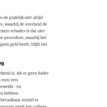
de praktijk niet altijd
s, waarbij de overheid de
xere schades is dat niet
ere procedure, waarbij het
een geld heeft, blijft het
ng
ekend is. Als er geen dader
n voor een
gewelds- en
en hebben.
etaalbaar stelsel te
rnaast geeft het college