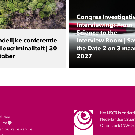
Congres Investigati
Interviewing: From
Science to the
ndelijke conferentie
Interview Room | Sa
ieucriminaliteit | 30
the Date 2 en 3 maa
tober
2027
Het NSCR is onderde
ek naar
Nederlandse Organi
udelijk
Onderzoek (NWO).
en bijdrage aan de