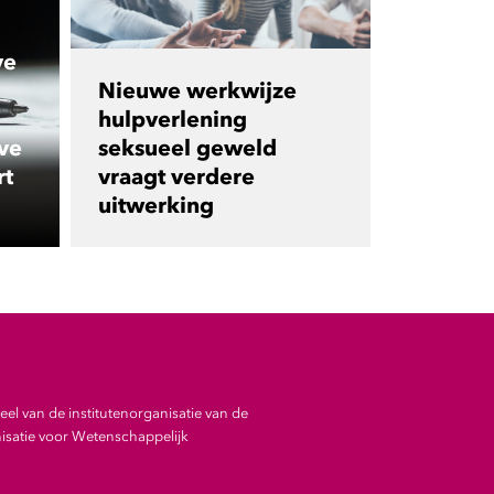
ve
Nieuwe werkwijze
hulpverlening
ve
seksueel geweld
rt
vraagt verdere
uitwerking
el van de institutenorganisatie van de
satie voor Wetenschappelijk