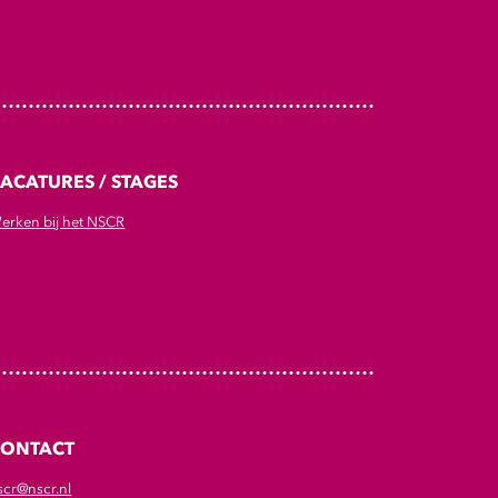
ACATURES / STAGES
erken bij het NSCR
CONTACT
scr@nscr.nl