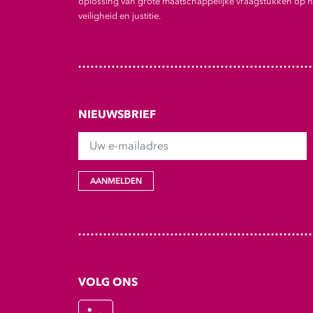
oplossing van grote maatschappelijke vraagstukken op he
veiligheid en justitie.
NIEUWSBRIEF
Uw e-mailadres
AANMELDEN
VOLG ONS