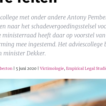
iescollege met onder andere Antony Pemb
n naar het schadevergoedingsstelsel voo
De ministerraad heeft daar op voorstel va
rming mee ingestemd. Het adviescollege 
n minister Dekker.
mberton
| 5 juni 2020 |
Victimologie
,
Empirical Legal Studi