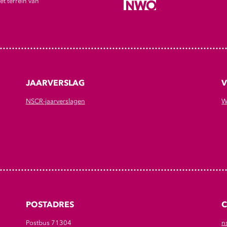
t terrein van
JAARVERSLAG
V
NSCR-jaarverslagen
W
POSTADRES
Postbus 71304
n