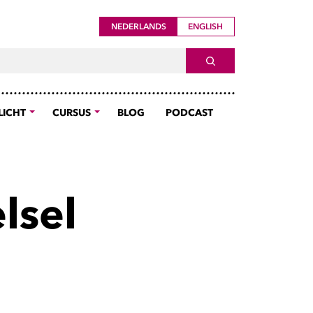
NEDERLANDS
ENGLISH
ch For
SEARCH
LICHT
CURSUS
BLOG
PODCAST
lsel