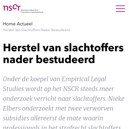
NEDERLANDS
ENGLISH
Search For
SEARC
Home
Actueel
Herstel Van Slachtoffers Nader Bestudeerd
Show 
Onderzoek
Herstel van slachtoffers
Show 
Medewerkers
nader bestudeerd
Factsheets
Onder de koepel van Empirical Legal
Publicaties
Studies wordt op het NSCR steeds meer
onderzoek verricht naar slachtoffers. Nieke
Show 
Over NSCR
Elbers onderzoekt met twee verworven
Show 
subsidies allereerst de mate waarin
Contact
professionals in het strafrecht slachtoffers