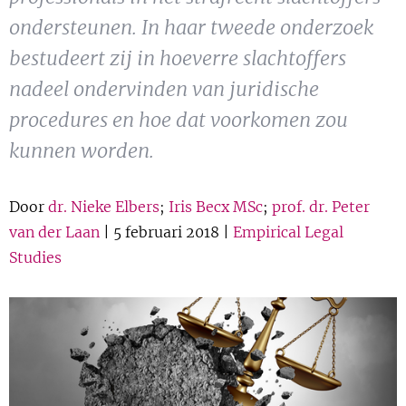
Show 
Uitgelicht
ondersteunen. In haar tweede onderzoek
bestudeert zij in hoeverre slachtoffers
Show 
Cursus
nadeel ondervinden van juridische
procedures en hoe dat voorkomen zou
BLOG
kunnen worden.
Podcast
Door
dr. Nieke Elbers
;
Iris Becx MSc
;
prof. dr. Peter
van der Laan
| 5 februari 2018 |
Empirical Legal
Studies