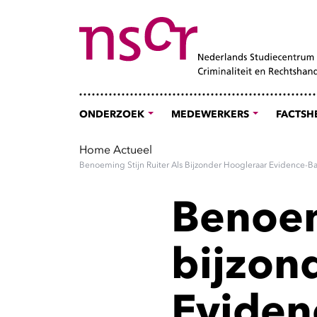
ONDERZOEK
MEDEWERKERS
FACTSH
Home
Actueel
Benoeming Stijn Ruiter Als Bijzonder Hoogleraar Evidence-Ba
Benoem
bijzon
Eviden