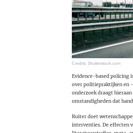
Credits: Shutterstock.com
Evidence-based policing i
over politiepraktijken en 
onderzoek draagt hieraan b
omstandigheden dat hande
Ruiter doet wetenschappel
interventies. De effecten 
literatuurstudies, meta-a