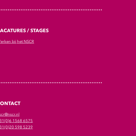
ACATURES / STAGES
erken bij het NSCR
CONTACT
scr@nscr.nl
31(0)6 1568 6575
31(0)20 598 5239