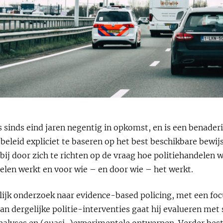
s sinds eind jaren negentig in opkomst, en is een benade
-beleid expliciet te baseren op het best beschikbare bewi
ij door zich te richten op de vraag hoe politiehandelen w
len werkt en voor wie – en door wie – het werkt.
ijk onderzoek naar evidence-based policing, met een focu
van dergelijke politie-interventies gaat hij evalueren me
nalyses en (quasi-)experimentele ontwerpen. Verder bes