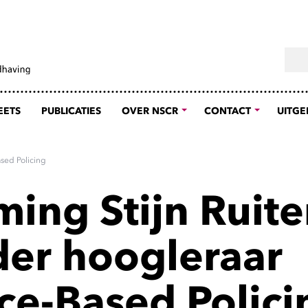
Sear
EETS
PUBLICATIES
OVER NSCR
CONTACT
UITGE
sed Policing
ing Stijn Ruiter
der hoogleraar
ce-Based Polici