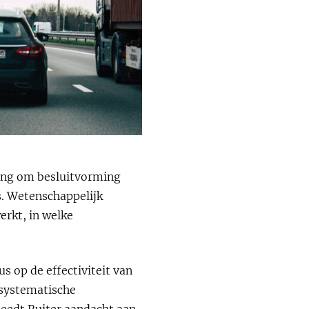
ring om besluitvorming
js. Wetenschappelijk
erkt, in welke
s op de effectiviteit van
t systematische
teedt Ruiter aandacht aan