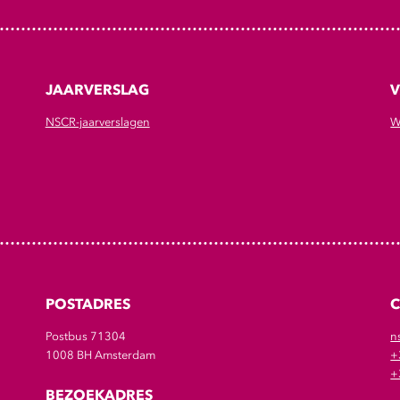
JAARVERSLAG
V
NSCR-jaarverslagen
W
POSTADRES
Postbus 71304
n
1008 BH Amsterdam
+
+
BEZOEKADRES