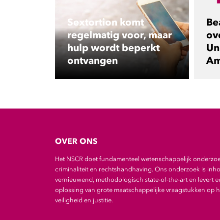
Sextortion komt
Be
regelmatig voor, maar
ov
hulp wordt beperkt
Uni
ontvangen
Am
OVER ONS
Het NSCR doet fundamenteel wetenschappelijk onderzo
criminaliteit en rechtshandhaving. Ons onderzoek is inho
vernieuwend, methodologisch state-of-the-art en levert e
oplossing van grote maatschappelijke vraagstukken op he
veiligheid en justitie.