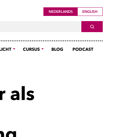
NEDERLANDS
ENGLISH
ch For
SEARCH
LICHT
CURSUS
BLOG
PODCAST
 als
ng