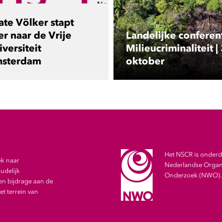
ate Völker stapt
er naar de Vrije
Landelijke conferen
versiteit
Milieucriminaliteit |
sterdam
oktober
Het NSCR is onderde
ek naar
Nederlandse Organi
udelijk
Onderzoek (NWO).
en bijdrage aan de
t terrein van