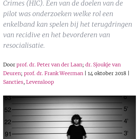
Crimes (HIC). Een van de doelen van de
Show 
Uitgelicht
pilot was onderzoeken welke rol een
Show 
enkelband kan spelen bij het terugdringen
Cursus
van recidive en het bevorderen van
BLOG
resocialisatie.
Podcast
Door
prof. dr. Peter van der Laan
;
dr. Sjoukje van
Deuren
;
prof. dr. Frank Weerman
| 14 oktober 2018 |
Sancties
,
Levensloop