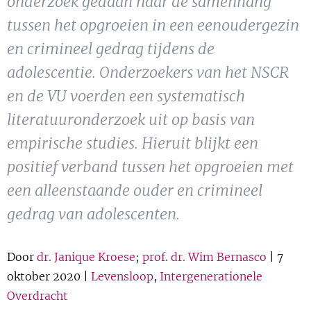
onderzoek gedaan naar de samenhang
Show 
Uitgelicht
tussen het opgroeien in een eenoudergezin
en crimineel gedrag tijdens de
Show 
Cursus
adolescentie. Onderzoekers van het NSCR
en de VU voerden een systematisch
BLOG
literatuuronderzoek uit op basis van
Podcast
empirische studies. Hieruit blijkt een
positief verband tussen het opgroeien met
een alleenstaande ouder en crimineel
gedrag van adolescenten.
Door
dr. Janique Kroese
;
prof. dr. Wim Bernasco
| 7
oktober 2020 |
Levensloop
,
Intergenerationele
Overdracht