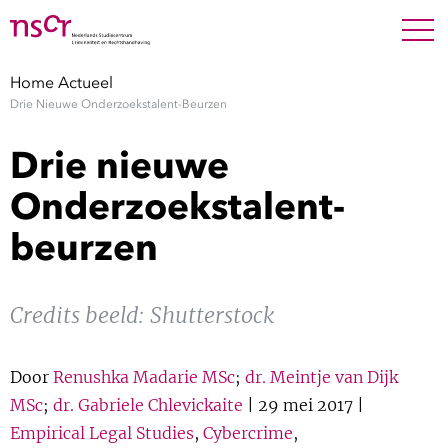
NEDERLANDS
ENGLISH
Search For
SEARC
Home
Actueel
Drie Nieuwe Onderzoekstalent-Beurzen
Show 
Onderzoek
Drie nieuwe
Show 
Medewerkers
Onderzoekstalent-
beurzen
Factsheets
Publicaties
Credits beeld: Shutterstock
Show 
Over NSCR
Door
Renushka Madarie MSc
;
dr. Meintje van Dijk
MSc
;
dr. Gabriele Chlevickaite
| 29 mei 2017 |
Show 
Contact
Empirical Legal Studies
,
Cybercrime
,