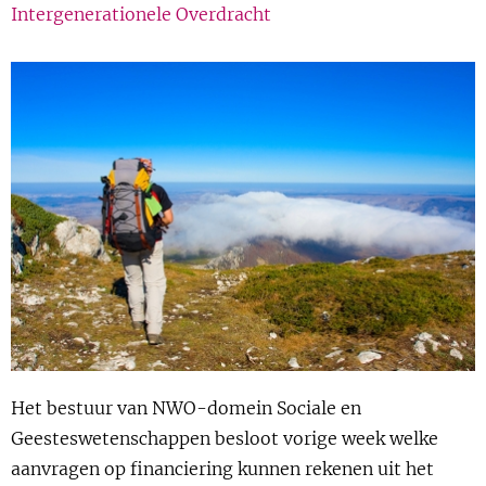
Intergenerationele Overdracht
Show 
Uitgelicht
Show 
Cursus
BLOG
Podcast
Het bestuur van NWO-domein Sociale en
Geesteswetenschappen besloot vorige week welke
aanvragen op financiering kunnen rekenen uit het