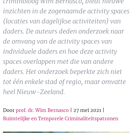
criminoloog Wim Bernasco, biedt nieuwe
Show 
Uitgelicht
inzichten in de zogenaamde activity spaces
(locaties van dagelijkse activiteiten) van
Show 
Cursus
daders. De auteurs deden onderzoek naar
de omvang van de activity spaces van
BLOG
individuele daders en hoe deze activity
Podcast
spaces overlappen met die van andere
daders. Het onderzoek beperkte zich niet
tot één enkele stad of regio, maar omvatte
heel Nieuw-Zeeland.
Door
prof. dr. Wim Bernasco
| 27 mei 2021 |
Ruimtelijke en Temporele Criminaliteitspatronen