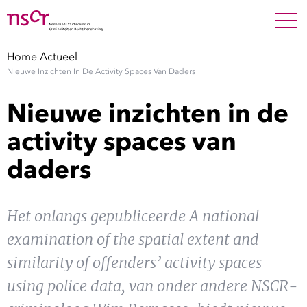
NEDERLANDS
ENGLISH
Search For
SEARC
Home
Actueel
Nieuwe Inzichten In De Activity Spaces Van Daders
Show 
Onderzoek
Nieuwe inzichten in de
Show 
Medewerkers
activity spaces van
daders
Factsheets
Publicaties
Het onlangs gepubliceerde A national
examination of the spatial extent and
Show 
Over NSCR
similarity of offenders’ activity spaces
Show 
using police data, van onder andere NSCR-
Contact