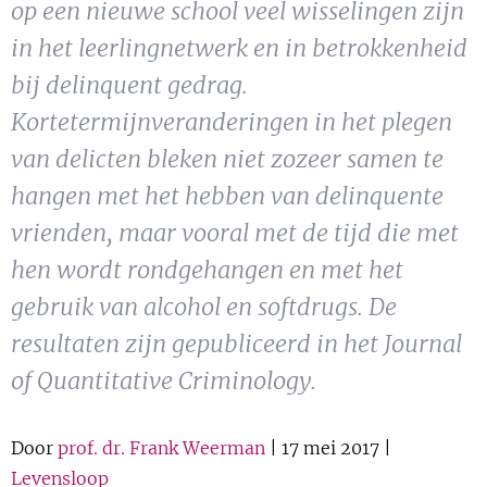
op een nieuwe school veel wisselingen zijn
Show 
Uitgelicht
in het leerlingnetwerk en in betrokkenheid
Show 
bij delinquent gedrag.
Cursus
Kortetermijnveranderingen in het plegen
BLOG
van delicten bleken niet zozeer samen te
hangen met het hebben van delinquente
Podcast
vrienden, maar vooral met de tijd die met
hen wordt rondgehangen en met het
gebruik van alcohol en softdrugs. De
resultaten zijn gepubliceerd in het Journal
of Quantitative Criminology.
Door
prof. dr. Frank Weerman
| 17 mei 2017 |
Levensloop