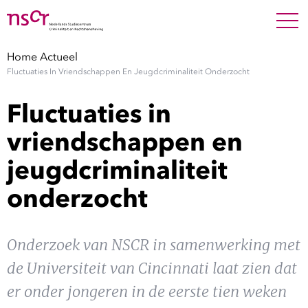
NEDERLANDS
ENGLISH
Search For
SEARC
Home
Actueel
Fluctuaties In Vriendschappen En Jeugdcriminaliteit Onderzocht
Show 
Onderzoek
Fluctuaties in
Show 
Medewerkers
vriendschappen en
jeugdcriminaliteit
Factsheets
onderzocht
Publicaties
Show 
Onderzoek van NSCR in samenwerking met
Over NSCR
de Universiteit van Cincinnati laat zien dat
Show 
Contact
er onder jongeren in de eerste tien weken