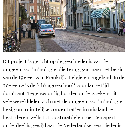
Show 
Uitgelicht
Show 
Cursus
BLOG
Podcast
Dit project is gericht op de geschiedenis van de
omgevingscriminologie, die terug gaat naar het begin
van de 19e eeuw in Frankrijk, België en Engeland. In de
20e eeuw is de ‘Chicago-school’ voor lange tijd
dominant. Tegenwoordig houden onderzoekers uit
vele werelddelen zich met de omgevingscriminologie
bezig om ruimtelijke concentraties in misdaad te
bestuderen, zelfs tot op straatdelen toe. Een apart
onderdeel is gewijd aan de Nederlandse geschiedenis