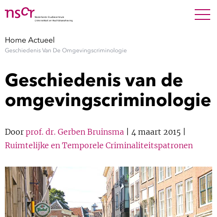
NEDERLANDS
ENGLISH
Search For
SEARC
Home
Actueel
Geschiedenis Van De Omgevingscriminologie
Show 
Onderzoek
Geschiedenis van de
Show 
Medewerkers
omgevingscriminologie
Factsheets
Door
prof. dr. Gerben Bruinsma
| 4 maart 2015 |
Publicaties
Ruimtelijke en Temporele Criminaliteitspatronen
Show 
Over NSCR
Show 
Contact