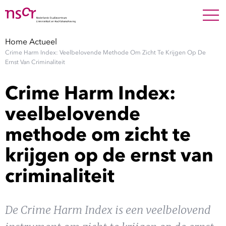
NEDERLANDS
ENGLISH
Search For
SEARC
Home
Actueel
Crime Harm Index: Veelbelovende Methode Om Zicht Te Krijgen Op De
Show 
Onderzoek
Ernst Van Criminaliteit
Crime Harm Index:
Show 
Medewerkers
veelbelovende
Factsheets
methode om zicht te
krijgen op de ernst van
Publicaties
criminaliteit
Show 
Over NSCR
Show 
De Crime Harm Index is een veelbelovend
Contact