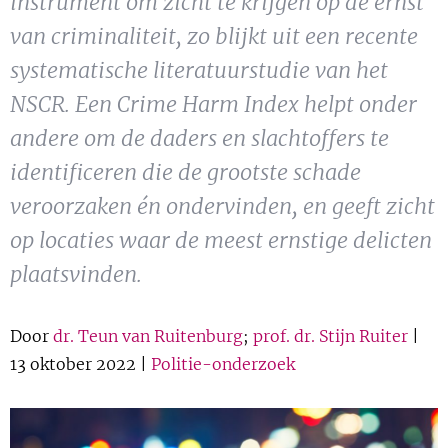
instrument om zicht te krijgen op de ernst
Show 
Uitgelicht
van criminaliteit, zo blijkt uit een recente
systematische literatuurstudie van het
Show 
Cursus
NSCR. Een Crime Harm Index helpt onder
andere om de daders en slachtoffers te
BLOG
identificeren die de grootste schade
Podcast
veroorzaken én ondervinden, en geeft zicht
op locaties waar de meest ernstige delicten
plaatsvinden.
Door
dr. Teun van Ruitenburg
;
prof. dr. Stijn Ruiter
|
13 oktober 2022 |
Politie-onderzoek