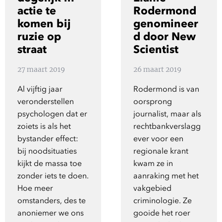
Show 
actie te
Rodermond
Uitgelicht
komen bij
genomineer
ruzie op
d door New
Show 
Cursus
straat
Scientist
BLOG
27 maart 2019
26 maart 2019
Al vijftig jaar
Rodermond is van
Podcast
veronderstellen
oorsprong
psychologen dat er
journalist, maar als
zoiets is als het
rechtbankverslagg
bystander effect:
ever voor een
bij noodsituaties
regionale krant
kijkt de massa toe
kwam ze in
zonder iets te doen.
aanraking met het
Hoe meer
vakgebied
omstanders, des te
criminologie. Ze
anoniemer we ons
gooide het roer