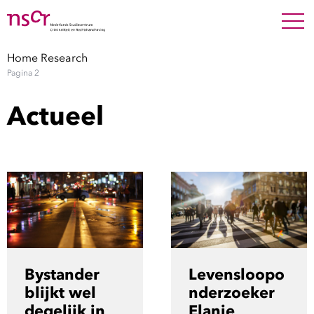
NEDERLANDS
ENGLISH
Search For
SEARC
Home
Research
Pagina 2
Show 
Onderzoek
Actueel
Show 
Medewerkers
Factsheets
Publicaties
Show 
Over NSCR
Bystander
Levensloopo
Show 
blijkt wel
nderzoeker
Contact
degelijk in
Elanie