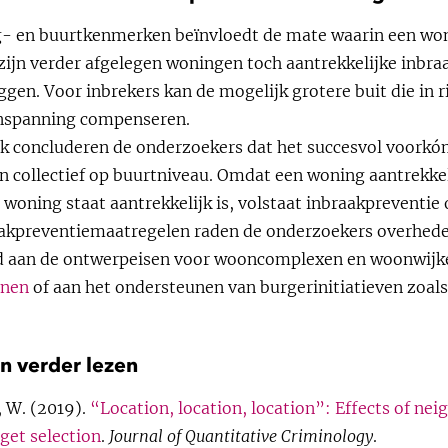
- en buurtkenmerken beïnvloedt de mate waarin een won
zijn verder afgelegen woningen toch aantrekkelijke inbr
ggen. Voor inbrekers kan de mogelijk grotere buit die in r
inspanning compenseren.
k concluderen de onderzoekers dat het succesvol voorkó
n collectief op buurtniveau. Omdat een woning aantrekkel
 woning staat aantrekkelijk is, volstaat inbraakpreventie 
raakpreventiemaatregelen raden de onderzoekers overhede
d aan de ontwerpeisen voor wooncomplexen en woonwijk
onen
of aan het ondersteunen van burgerinitiatieven zoal
n verder lezen
, W. (2019).
“Location, location, location”: Effects of n
rget selection
.
Journal of Quantitative Criminology
.