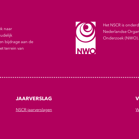
Het NSCR is onderde
ek naar
Nederlandse Organi
udelijk
Onderzoek (NWO).
en bijdrage aan de
t terrein van
JAARVERSLAG
V
NSCR-jaarverslagen
W