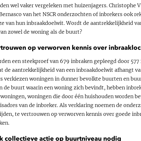
rden wel vaker vergeleken met huizenjagers. Christophe 
 Bernasco van het NSCR onderzochten of inbrekers ook r
uze van hun inbraakdoelwit. Wordt de aantrekkelijkheid v
an zowel de woning als de buurt?
ertrouwen op verworven kennis over inbraakloc
den een steekproef van 679 inbraken gepleegd door 577 i
dat de aantrekkelijkheid van een inbraakdoelwit afhangt v
 verkiezen woningen in dunner bevolkte buurten en buur
van de buurt waarin een woning zich bevindt, hebben inbre
e woningen, woningen die door één huishouden worden 
uisadres van de inbreker. Als verklaring noemen de onder
mijden, te vertrouwen op verworven kennis over goede inb
ken.
k collectieve actie op buurtniveau nodig