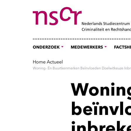
ONDERZOEK
MEDEWERKERS
FACTSH
Home
Actueel
Woning- Én Buurtkenmerken Beïnvloeden Doelwitkeuze Inbr
Woning
beïnvl
inbrek