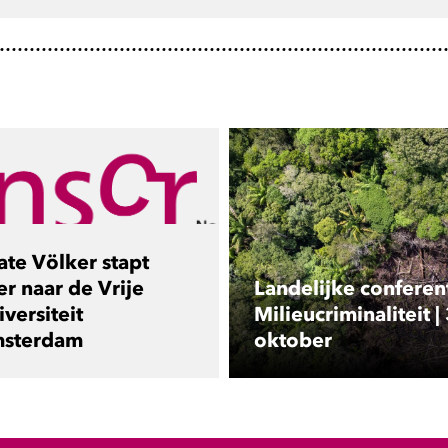
ate Völker stapt
er naar de Vrije
Landelijke conferen
versiteit
Milieucriminaliteit |
sterdam
oktober