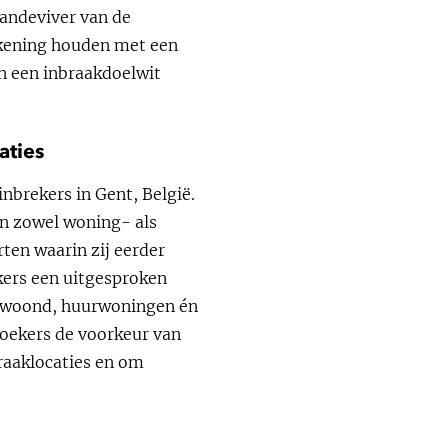
Vandeviver van de
ekening houden met een
an een inbraakdoelwit
aties
nbrekers in Gent, België.
an zowel woning- als
ten waarin zij eerder
kers een uitgesproken
bewoond, huurwoningen én
zoekers de voorkeur van
raaklocaties en om