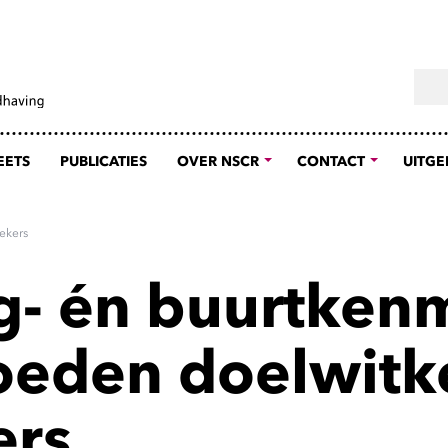
Sear
EETS
PUBLICATIES
OVER NSCR
CONTACT
UITGE
ekers
- én buurtken
oeden doelwitk
ers