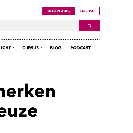
NEDERLANDS
ENGLISH
ch For
SEARCH
LICHT
CURSUS
BLOG
PODCAST
merken
euze