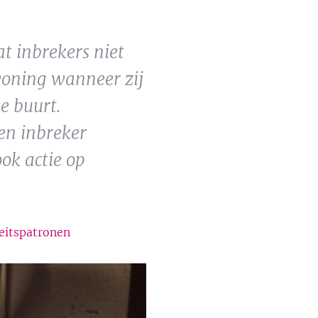
at inbrekers niet
woning wanneer zij
e buurt.
en inbreker
ok actie op
eitspatronen