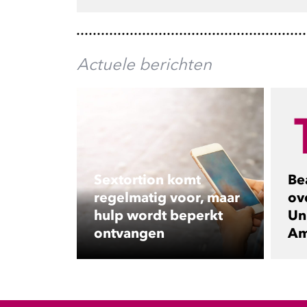
Actuele berichten
Sextortion komt
Be
regelmatig voor, maar
ov
hulp wordt beperkt
Uni
ontvangen
Am