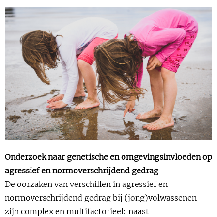
Show 
Uitgelicht
Show 
Cursus
BLOG
Podcast
Onderzoek naar genetische en omgevingsinvloeden op
agressief en normoverschrijdend gedrag
De oorzaken van verschillen in agressief en
normoverschrijdend gedrag bij (jong)volwassenen
zijn complex en multifactorieel: naast