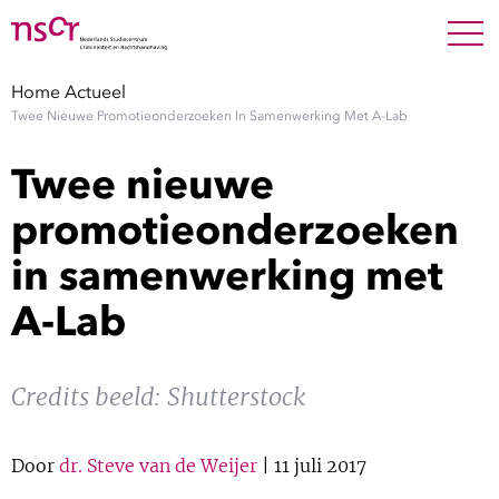
NEDERLANDS
ENGLISH
Search For
SEARC
Home
Actueel
Twee Nieuwe Promotieonderzoeken In Samenwerking Met A-Lab
Show 
Onderzoek
Twee nieuwe
Show 
Medewerkers
promotieonderzoeken
in samenwerking met
Factsheets
A-Lab
Publicaties
Show 
Credits beeld: Shutterstock
Over NSCR
Show 
Contact
Door
dr. Steve van de Weijer
| 11 juli 2017