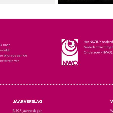
Het NSCR is onderde
ek naar
Nederlandse Organi
udelijk
Onderzoek (NWO).
en bijdrage aan de
t terrein van
JAARVERSLAG
V
NSCR-jaarverslagen
W