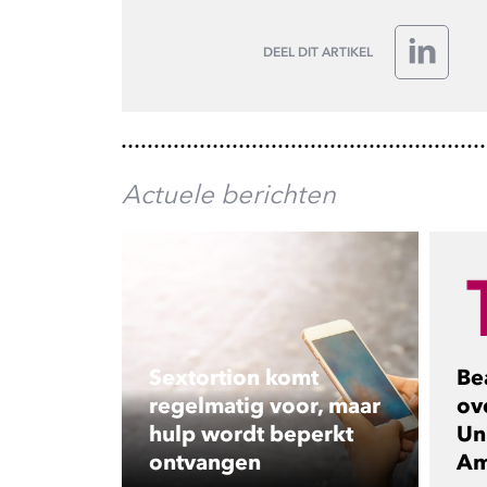
DEEL DIT ARTIKEL
LinkedIn
Actuele berichten
Sextortion komt
Be
regelmatig voor, maar
ov
hulp wordt beperkt
Uni
ontvangen
Am