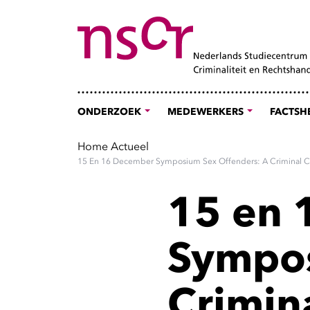
ONDERZOEK
MEDEWERKERS
FACTSH
Home
Actueel
15 En 16 December Symposium Sex Offenders: A Criminal C
15 en 
Sympos
Crimin