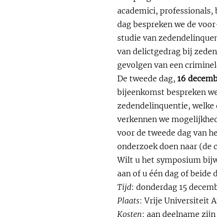
academici, professionals,
dag bespreken we de voor-
studie van zedendelinquen
van delictgedrag bij zeden
gevolgen van een criminel
De tweede dag,
16 decemb
bijeenkomst bespreken we 
zedendelinquentie, welke 
verkennen we mogelijkhed
voor de tweede dag van h
onderzoek doen naar (de c
Wilt u het symposium bijwo
aan of u één dag of beide 
Tijd
: donderdag 15 decembe
Plaats
: Vrije Universitei
Kosten
: aan deelname zij