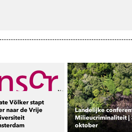
ate Völker stapt
er naar de Vrije
Landelijke conferen
versiteit
Milieucriminaliteit |
sterdam
oktober