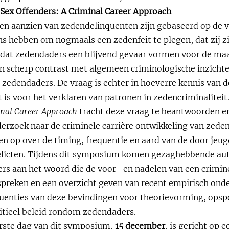
Sex Offenders: A Criminal Career Approach
en aanzien van zedendelinquenten zijn gebaseerd op de v
s hebben om nogmaals een zedenfeit te plegen, dat zij zi
 dat zedendaders een blijvend gevaar vormen voor de ma
in scherp contrast met algemeen criminologische inzicht
zedendaders. De vraag is echter in hoeverre kennis van d
 is voor het verklaren van patronen in zedencriminaliteit
inal Career Approach
tracht deze vraag te beantwoorden e
derzoek naar de criminele carrière ontwikkeling van zede
ten op over de timing, frequentie en aard van de door jeu
licten. Tijdens dit symposium komen gezaghebbende aut
s aan het woord die de voor- en nadelen van een crimin
spreken en een overzicht geven van recent empirisch onde
equenties van deze bevindingen voor theorievorming, opsp
titieel beleid rondom zedendaders.
rste dag van dit symposium,
15 december
, is gericht op 