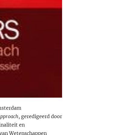
Amsterdam
Approach
, geredigeerd door
naliteit en
e van Wetenschappen