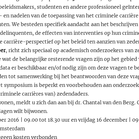
 beleidsmakers, studenten en andere professioneel geïnte
 en nadelen van de toepassing van het criminele carrière
ten. We besteden specifiek aandacht aan het beschrijven
delinquenten, de effecten van interventies op hun crimine
e carrière-perspectief op het beleid ten aanzien van zed
er
, richt zich speciaal op academisch onderzoekers van 
wat de belangrijke resterende vragen zijn op het gebied
data er beschikbaar en/of nodig zijn om deze vragen te 
en tot samenwerking bij het beantwoorden van deze vrag
et symposium is beperkt en voorbehouden aan onderzoek
riminele carrières van) zedendaders.
nen, meldt u zich dan aan bij dr. Chantal van den Berg. G
dagen wilt bijwonen.
r 2016 | 09.00 tot 18.30 uur en vrijdag 16 december | 09.
t Amsterdam
n geen kosten verbonden