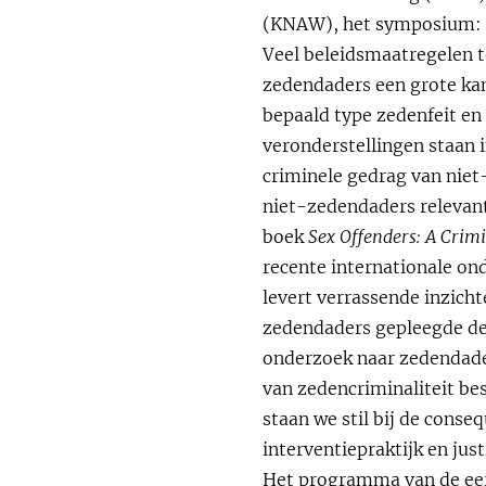
(KNAW), het symposium:
Veel beleidsmaatregelen t
zedendaders een grote kan
bepaald type zedenfeit en
veronderstellingen staan 
criminele gedrag van niet-
niet-zedendaders relevant
boek
Sex Offenders: A Crim
recente internationale on
levert verrassende inzich
zedendaders gepleegde de
onderzoek naar zedendader
van zedencriminaliteit be
staan we stil bij de cons
interventiepraktijk en jus
Het programma van de ee