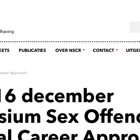
Sear
EETS
PUBLICATIES
OVER NSCR
CONTACT
UITGE
areer Approach
16 december
ium Sex Offend
al Career Appr