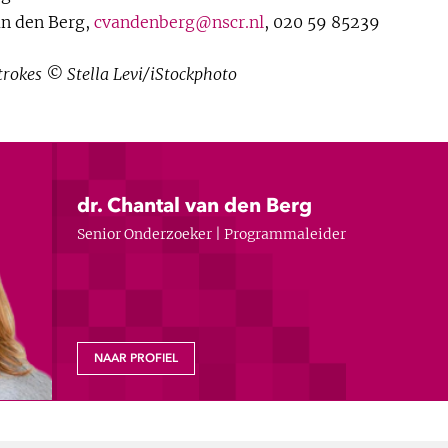
van den Berg,
cvandenberg@nscr.nl
, 020 59 85239
trokes © Stella Levi/iStockphoto
dr. Chantal van den Berg
Senior Onderzoeker | Programmaleider
NAAR PROFIEL