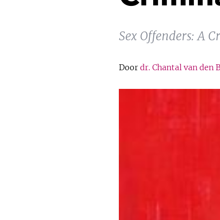
Sex Offenders: A 
Door
dr. Chantal van den 