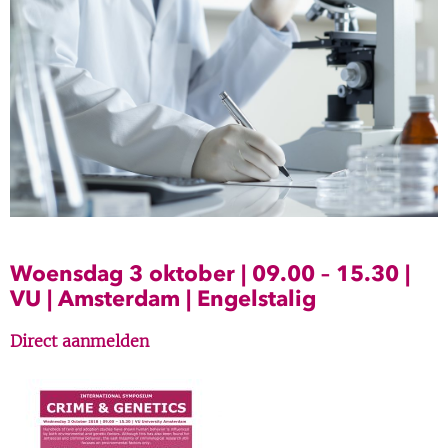
Show 
Uitgelicht
Show 
Cursus
BLOG
Podcast
Woensdag 3 oktober | 09.00 – 15.30 |
VU | Amsterdam | Engelstalig
Direct aanmelden