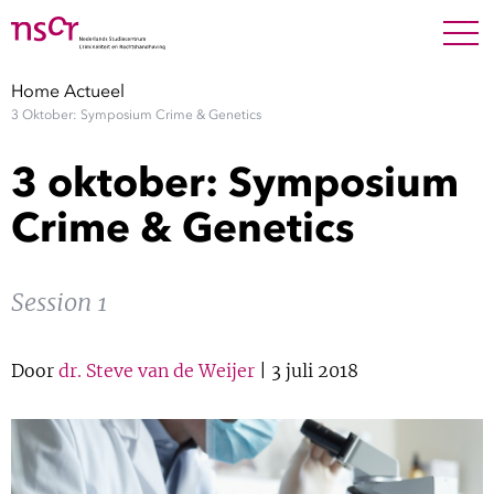
NEDERLANDS
ENGLISH
Search For
SEARC
Home
Actueel
3 Oktober: Symposium Crime & Genetics
Show 
Onderzoek
3 oktober: Symposium
Show 
Medewerkers
Crime & Genetics
Factsheets
Session 1
Publicaties
Door
dr. Steve van de Weijer
| 3 juli 2018
Show 
Over NSCR
Show 
Contact