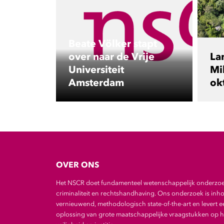
Beate Völker stapt
over naar de Vrije
La
Universiteit
Mil
Amsterdam
ok
OVER ONS
Het NSCR doet fundamenteel wetenschappelijk onderzo
criminaliteit en rechtshandhaving. Ons onderzoek is inho
vernieuwend, methodologisch state-of-the-art en levert e
oplossing van grote maatschappelijke vraagstukken op he