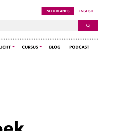
NEDERLANDS
ENGLISH
ch For
SEARCH
LICHT
CURSUS
BLOG
PODCAST
oek