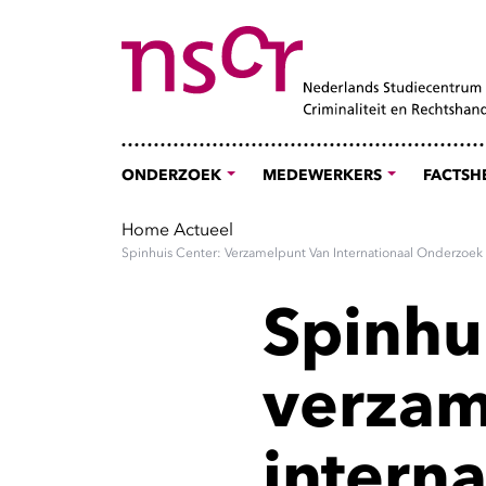
ONDERZOEK
MEDEWERKERS
FACTSH
Home
Actueel
Spinhuis Center: Verzamelpunt Van Internationaal Onderzoe
Spinhu
verzam
intern