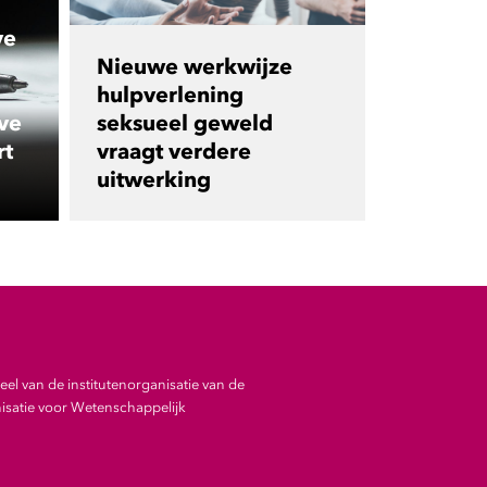
ve
Nieuwe werkwijze
hulpverlening
ve
seksueel geweld
rt
vraagt verdere
uitwerking
el van de institutenorganisatie van de
satie voor Wetenschappelijk