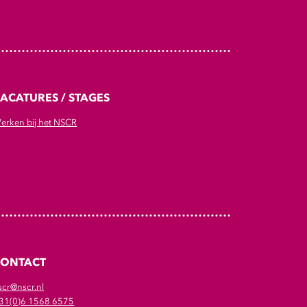
ACATURES / STAGES
erken bij het NSCR
CONTACT
scr@nscr.nl
31(0)6 1568 6575