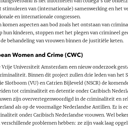
kingsverband is het informeren van collega’s die onder
t stimuleren van (internationale) samenwerking en het 
ionale en internationale congressen.
n komen aspecten aan bod zoals het ontstaan van crimina
op hun kinderen, stoppen met het plegen van crimineel ged
e behandeling van vrouwen binnen de justitiële keten.
ibbean Women and Crime (CWC)
Vrije Universiteit Amsterdam een nieuw onderzoek gesta
minaliteit. Binnen dit project zullen drie leden van het 
e Slotboom (VU) en Catrien Bijleveld (NSCR) de komende
leiden tot criminaliteit en detentie onder Caribisch Nede
wen zijn oververtegenwoordigd in de criminaliteit en rela
erland als op de voormalige Nederlandse Antillen. Er is 
inaliteit onder Caribisch Nederlandse vrouwen. Wel beken
verschillende problemen hebben: ze zijn vaak laag opgel