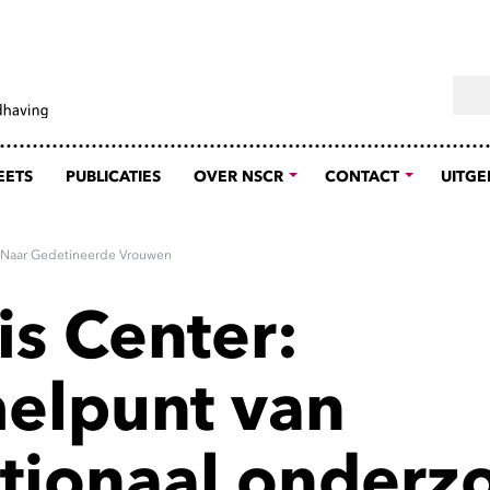
Sear
EETS
PUBLICATIES
OVER NSCR
CONTACT
UITGE
k Naar Gedetineerde Vrouwen
is Center:
elpunt van
ationaal onderz