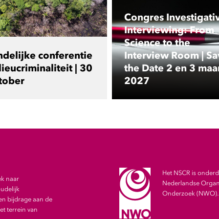
Congres Investigati
Interviewing: From
Science to the
ndelijke conferentie
Interview Room | Sa
ieucriminaliteit | 30
the Date 2 en 3 maa
tober
2027
Het NSCR is onderde
ek naar
Nederlandse Organi
udelijk
Onderzoek (NWO).
en bijdrage aan de
t terrein van