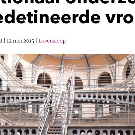
edetineerde vr
d
| 12 mei 2015 |
Levensloop