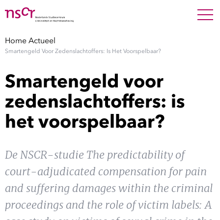
NEDERLANDS
ENGLISH
Search For
SEARC
Home
Actueel
Smartengeld Voor Zedenslachtoffers: Is Het Voorspelbaar?
Show 
Onderzoek
Smartengeld voor
Show 
Medewerkers
zedenslachtoffers: is
het voorspelbaar?
Factsheets
Publicaties
De NSCR-studie The predictability of
court-adjudicated compensation for pain
Show 
Over NSCR
and suffering damages within the criminal
Show 
proceedings and the role of victim labels: A
Contact