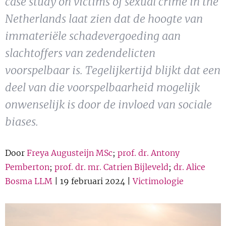
case study on victims of sexual crime in the
Show 
Uitgelicht
Netherlands laat zien dat de hoogte van
immateriële schadevergoeding aan
Show 
Cursus
slachtoffers van zedendelicten
voorspelbaar is. Tegelijkertijd blijkt dat een
BLOG
deel van die voorspelbaarheid mogelijk
Podcast
onwenselijk is door de invloed van sociale
biases.
Door
Freya Augusteijn MSc
;
prof. dr. Antony
Pemberton
;
prof. dr. mr. Catrien Bijleveld
;
dr. Alice
Bosma LLM
| 19 februari 2024 |
Victimologie