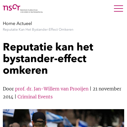
NEDERLANDS
ENGLISH
Search For
SEARC
Home
Actueel
Reputatie Kan Het Bystander-Effect Omkeren
Show 
Onderzoek
Reputatie kan het
Show 
Medewerkers
bystander-effect
omkeren
Factsheets
Publicaties
Door
prof. dr. Jan-Willem van Prooijen
| 21 november
2014 |
Criminal Events
Show 
Over NSCR
Show 
Contact