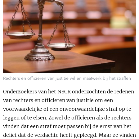
Show 
Uitgelicht
Show 
Cursus
BLOG
Podcast
Rechters en officieren van justitie willen maatwerk bij het straffen
Onderzoekers van het NSCR onderzochten de redenen
van rechters en officieren van justitie om een
voorwaardelijke of een onvoorwaardelijke straf op te
leggen of te eisen. Zowel de officieren als de rechters
vinden dat een straf moet passen bij de ernst van het
delict dat de verdachte heeft gepleegd. Maar ze vinden