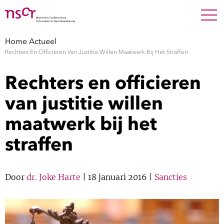
NEDERLANDS
ENGLISH
Search For
SEARC
Home
Actueel
Rechters En Officieren Van Justitie Willen Maatwerk Bij Het Straffen
Show 
Onderzoek
Rechters en officieren
Show 
Medewerkers
van justitie willen
maatwerk bij het
Factsheets
straffen
Publicaties
Show 
Door
dr. Joke Harte
| 18 januari 2016 |
Sancties
Over NSCR
Show 
Contact