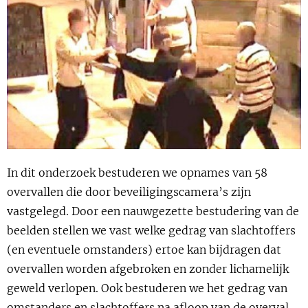
Show 
Uitgelicht
Show 
Cursus
BLOG
Podcast
In dit onderzoek bestuderen we opnames van 58
overvallen die door beveiligingscamera’s zijn
vastgelegd. Door een nauwgezette bestudering van de
beelden stellen we vast welke gedrag van slachtoffers
(en eventuele omstanders) ertoe kan bijdragen dat
overvallen worden afgebroken en zonder lichamelijk
geweld verlopen. Ook bestuderen we het gedrag van
omstanders en slachtoffers na afloop van de overval.