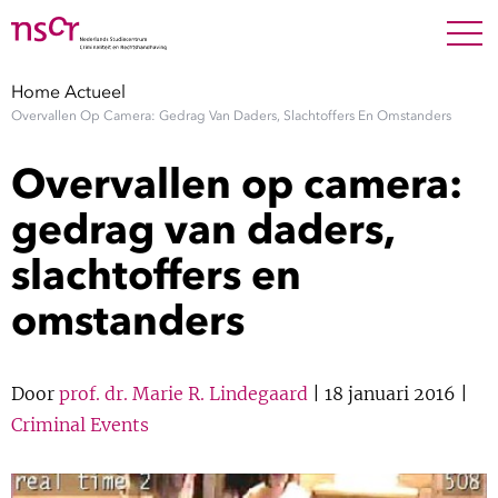
NEDERLANDS
ENGLISH
Search For
SEARC
Home
Actueel
Overvallen Op Camera: Gedrag Van Daders, Slachtoffers En Omstanders
Show 
Onderzoek
Overvallen op camera:
Show 
Medewerkers
gedrag van daders,
slachtoffers en
Factsheets
omstanders
Publicaties
Show 
Door
prof. dr. Marie R. Lindegaard
| 18 januari 2016 |
Over NSCR
Criminal Events
Show 
Contact