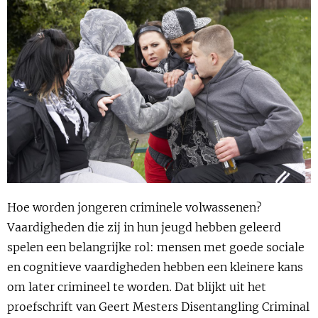
Show 
Uitgelicht
Show 
Cursus
BLOG
Podcast
Hoe worden jongeren criminele volwassenen?
Vaardigheden die zij in hun jeugd hebben geleerd
spelen een belangrijke rol: mensen met goede sociale
en cognitieve vaardigheden hebben een kleinere kans
om later crimineel te worden. Dat blijkt uit het
proefschrift van Geert Mesters Disentangling Criminal