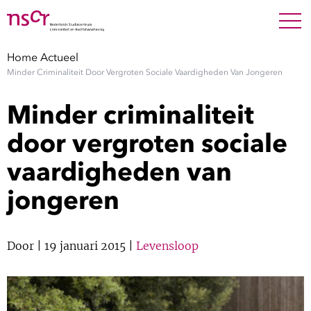
NEDERLANDS
ENGLISH
Search For
SEARC
Home
Actueel
Minder Criminaliteit Door Vergroten Sociale Vaardigheden Van Jongeren
Show 
Onderzoek
Minder criminaliteit
Show 
Medewerkers
door vergroten sociale
vaardigheden van
Factsheets
jongeren
Publicaties
Show 
Door
| 19 januari 2015 |
Levensloop
Over NSCR
Show 
Contact