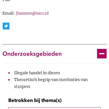
Show 
Uitgelicht
Email:
JJanssen@nscr.nl
Show 
Cursus
Twitter
BLOG
Podcast
Toggle
Onderzoeksgebieden
Illegale handel in dieren
2019-nu
Promovendus NSCR
Theoretisch begrip van motivaties van
Programme Officer Monitor
2018-nu
stropers
Conservation Research Society
Consultant TRAFFIC Southeast Asia
Betrokken bij thema(s)
2015-17
(Illegale handel in reptielen)