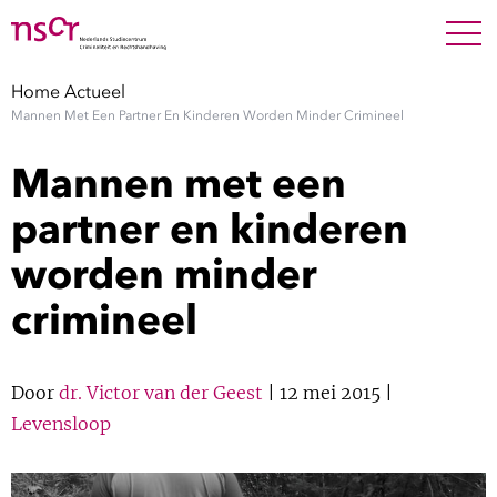
NEDERLANDS
ENGLISH
Search For
SEARC
Home
Actueel
Mannen Met Een Partner En Kinderen Worden Minder Crimineel
Show 
Onderzoek
Mannen met een
Show 
Medewerkers
partner en kinderen
worden minder
Factsheets
crimineel
Publicaties
Show 
Door
dr. Victor van der Geest
| 12 mei 2015 |
Over NSCR
Levensloop
Show 
Contact