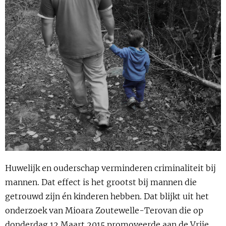
Show 
Uitgelicht
Show 
Cursus
BLOG
Podcast
Huwelijk en ouderschap verminderen criminaliteit bij
mannen. Dat effect is het grootst bij mannen die
getrouwd zijn én kinderen hebben. Dat blijkt uit het
onderzoek van Mioara Zoutewelle-Terovan die op
donderdag 12 Maart 2015 promoveerde aan de Vrije