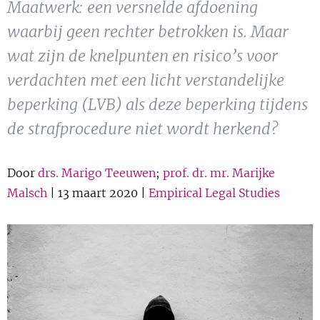
Maatwerk: een versnelde afdoening
Show 
Uitgelicht
waarbij geen rechter betrokken is. Maar
Show 
wat zijn de knelpunten en risico’s voor
Cursus
verdachten met een licht verstandelijke
BLOG
beperking (LVB) als deze beperking tijdens
de strafprocedure niet wordt herkend?
Podcast
Door
drs. Marigo Teeuwen
;
prof. dr. mr. Marijke
Malsch
| 13 maart 2020 |
Empirical Legal Studies