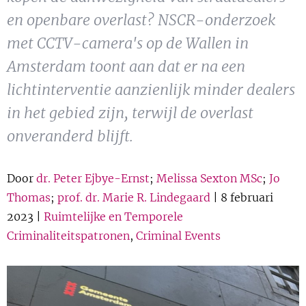
Show 
Uitgelicht
en openbare overlast? NSCR-onderzoek
met CCTV-camera's op de Wallen in
Show 
Cursus
Amsterdam toont aan dat er na een
lichtinterventie aanzienlijk minder dealers
BLOG
in het gebied zijn, terwijl de overlast
onveranderd blijft.
Podcast
Door
dr. Peter Ejbye-Ernst
;
Melissa Sexton MSc
;
Jo
Thomas
;
prof. dr. Marie R. Lindegaard
| 8 februari
2023 |
Ruimtelijke en Temporele
Criminaliteitspatronen
,
Criminal Events