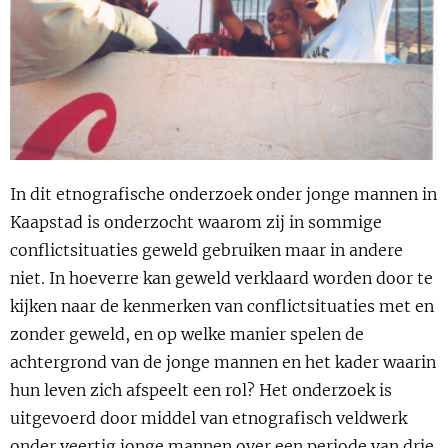
Show 
Uitgelicht
Show 
Cursus
BLOG
In dit etnografische onderzoek onder jonge mannen in
Podcast
Kaapstad is onderzocht waarom zij in sommige
conflictsituaties geweld gebruiken maar in andere
niet. In hoeverre kan geweld verklaard worden door te
kijken naar de kenmerken van conflictsituaties met en
zonder geweld, en op welke manier spelen de
achtergrond van de jonge mannen en het kader waarin
hun leven zich afspeelt een rol? Het onderzoek is
uitgevoerd door middel van etnografisch veldwerk
onder veertig jonge mannen over een periode van drie