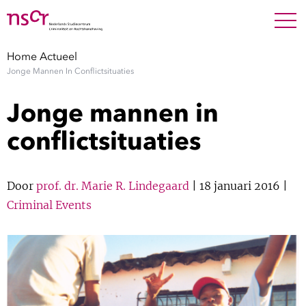
NEDERLANDS
ENGLISH
Search For
SEARC
Home
Actueel
Jonge Mannen In Conflictsituaties
Show 
Onderzoek
Jonge mannen in
Show 
Medewerkers
conflictsituaties
Factsheets
Door
prof. dr. Marie R. Lindegaard
| 18 januari 2016 |
Publicaties
Criminal Events
Show 
Over NSCR
Show 
Contact