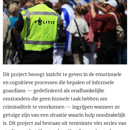
Show 
Uitgelicht
Show 
Cursus
BLOG
Podcast
Dit project beoogt inzicht te geven in de emotionele
en cognitieve processen die bepalen of informele
guardians — gedefinieerd als onafhankelijke
omstanders die geen formele taak hebben om
criminaliteit te voorkomen — ingrijpen wanneer ze
getuige zijn van een situatie waarin hulp noodzakelijk
is. Dit project zal bestaan uit tenminste vier series van