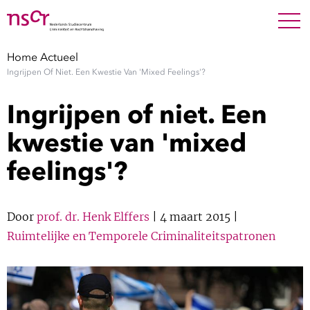
NEDERLANDS
ENGLISH
Search For
SEARC
Home
Actueel
Ingrijpen Of Niet. Een Kwestie Van 'mixed Feelings'?
Show 
Onderzoek
Ingrijpen of niet. Een
Show 
Medewerkers
kwestie van 'mixed
feelings'?
Factsheets
Publicaties
Door
prof. dr. Henk Elffers
| 4 maart 2015 |
Ruimtelijke en Temporele Criminaliteitspatronen
Show 
Over NSCR
Show 
Contact