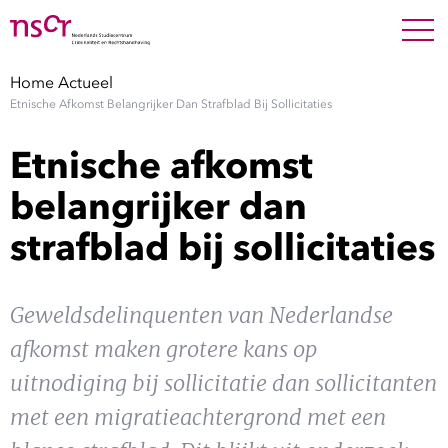
NEDERLANDS
ENGLISH
Search For
SEARC
Home
Actueel
Etnische Afkomst Belangrijker Dan Strafblad Bij Sollicitaties
Show 
Onderzoek
Etnische afkomst
Show 
Medewerkers
belangrijker dan
strafblad bij sollicitaties
Factsheets
Publicaties
Geweldsdelinquenten van Nederlandse
afkomst maken grotere kans op
Show 
Over NSCR
uitnodiging bij sollicitatie dan sollicitanten
Show 
met een migratieachtergrond met een
Contact