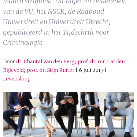
blanco strafblad. Dit blijkt uit onderzoek
Show 
Uitgelicht
van de VU, het NSCR, de Radboud
Universiteit en Universiteit Utrecht,
Show 
Cursus
gepubliceerd in het Tijdschrift voor
Criminologie.
BLOG
Podcast
Door
dr. Chantal van den Berg
;
prof. dr. mr. Catrien
Bijleveld
;
prof. dr. Stijn Ruiter
| 6 juli 2017 |
Levensloop