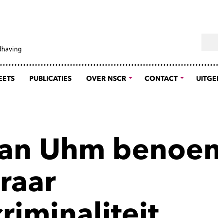
Sear
EETS
PUBLICATIES
OVER NSCR
CONTACT
UITGE
an Uhm benoem
raar
riminaliteit