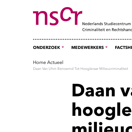
ONDERZOEK
MEDEWERKERS
FACTSH
Home
Actueel
Daan Van Uhm Benoemd Tot Hoogleraar Milieucriminaliteit
Daan v
hoogle
milieuc