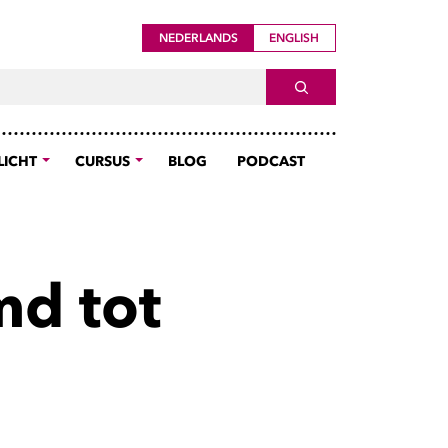
NEDERLANDS
ENGLISH
ch For
SEARCH
LICHT
CURSUS
BLOG
PODCAST
d tot