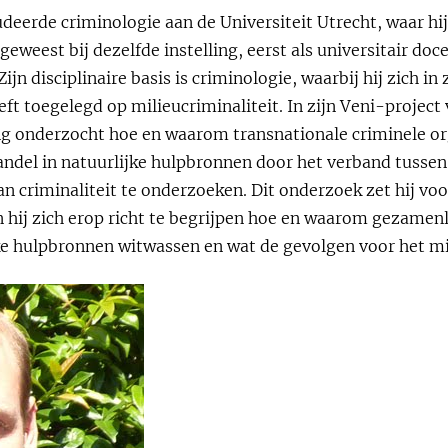
udeerde criminologie aan de Universiteit Utrecht, waar hi
geweest bij dezelfde instelling, eerst als universitair doc
ijn disciplinaire basis is criminologie, waarbij hij zich in
ft toegelegd op milieucriminaliteit. In zijn Veni-project 
g onderzocht hoe en waarom transnationale criminele or
handel in natuurlijke hulpbronnen door het verband tusse
 criminaliteit te onderzoeken. Dit onderzoek zet hij voo
n hij zich erop richt te begrijpen hoe en waarom gezamenl
 hulpbronnen witwassen en wat de gevolgen voor het mil