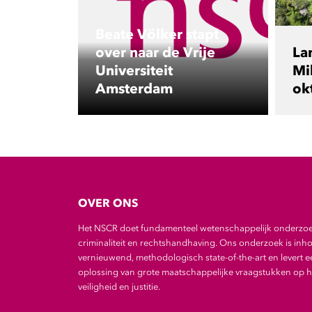
Beate Völker stapt
over naar de Vrije
La
Universiteit
Mil
Amsterdam
ok
OVER ONS
Het NSCR doet fundamenteel wetenschappelijk onderzo
criminaliteit en rechtshandhaving. Ons onderzoek is inho
vernieuwend, methodologisch state-of-the-art en levert e
oplossing van grote maatschappelijke vraagstukken op he
veiligheid en justitie.