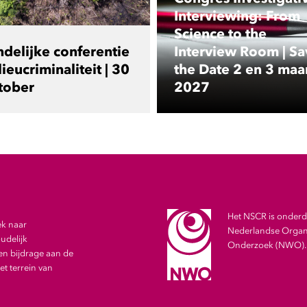
Interviewing: From
Science to the
ndelijke conferentie
Interview Room | Sa
ieucriminaliteit | 30
the Date 2 en 3 maa
tober
2027
Het NSCR is onderde
ek naar
Nederlandse Organi
udelijk
Onderzoek (NWO).
en bijdrage aan de
t terrein van