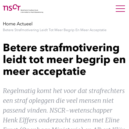
NEDERLANDS
ENGLISH
Search For
SEARC
Home
Actueel
Betere Strafmotivering Leidt Tot Meer Begrip En Meer Acceptatie
Show 
Onderzoek
Betere strafmotivering
Show 
Medewerkers
leidt tot meer begrip en
meer acceptatie
Factsheets
Publicaties
Regelmatig komt het voor dat strafrechters
een straf opleggen die veel mensen niet
Show 
Over NSCR
passend vinden. NSCR-wetenschapper
Show 
Henk Elffers onderzocht samen met Eline
Contact