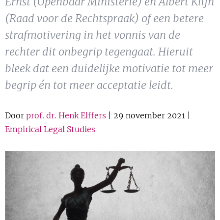
Ernst (Openbaar Ministerie) en Albert Klijn
Show 
Uitgelicht
(Raad voor de Rechtspraak) of een betere
strafmotivering in het vonnis van de
Show 
Cursus
rechter dit onbegrip tegengaat. Hieruit
bleek dat een duidelijke motivatie tot meer
BLOG
begrip én tot meer acceptatie leidt.
Podcast
Door
prof. dr. Henk Elffers
| 29 november 2021 |
Empirical Legal Studies