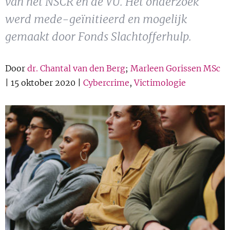
van het NSCR en de VU. Het onderzoek
Show 
Uitgelicht
werd mede-geïnitieerd en mogelijk
gemaakt door Fonds Slachtofferhulp.
Show 
Cursus
Door
dr. Chantal van den Berg
;
Marleen Gorissen MSc
BLOG
| 15 oktober 2020 |
Cybercrime
,
Victimologie
Podcast