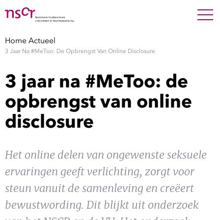
NEDERLANDS
ENGLISH
Search For
SEARC
Home
Actueel
3 Jaar Na #MeToo: De Opbrengst Van Online Disclosure
Show 
Onderzoek
3 jaar na #MeToo: de
Show 
Medewerkers
opbrengst van online
disclosure
Factsheets
Publicaties
Het online delen van ongewenste seksuele
ervaringen geeft verlichting, zorgt voor
Show 
Over NSCR
steun vanuit de samenleving en creëert
Show 
bewustwording. Dit blijkt uit onderzoek
Contact