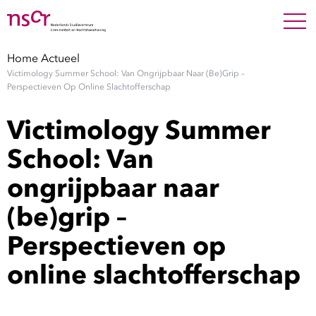
NEDERLANDS
ENGLISH
Search For
SEARC
Home
Actueel
Victimology Summer School: Van Ongrijpbaar Naar (be)grip –
Show 
Onderzoek
Perspectieven Op Online Slachtofferschap
Victimology Summer
Show 
Medewerkers
School: Van
Factsheets
ongrijpbaar naar
(be)grip –
Publicaties
Perspectieven op
Show 
Over NSCR
online slachtofferschap
Show 
Contact