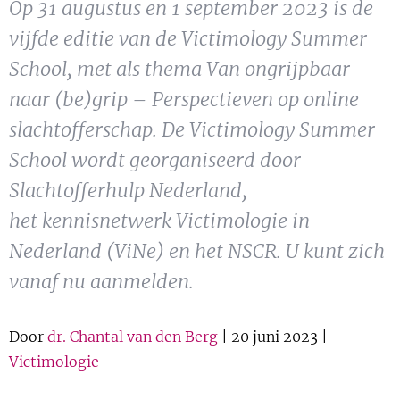
Op 31 augustus en 1 september 2023 is de
Show 
Uitgelicht
vijfde editie van de Victimology Summer
School, met als thema Van ongrijpbaar
Show 
Cursus
naar (be)grip – Perspectieven op online
BLOG
slachtofferschap. De Victimology Summer
School wordt georganiseerd door
Podcast
Slachtofferhulp Nederland,
het kennisnetwerk Victimologie in
Nederland (ViNe) en het NSCR. U kunt zich
vanaf nu aanmelden.
Door
dr. Chantal van den Berg
| 20 juni 2023 |
Victimologie