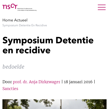
NEDERLANDS
ENGLISH
Search For
SEARC
Home
Actueel
Symposium Detentie En Recidive
Show 
Onderzoek
Symposium Detentie
Show 
Medewerkers
en recidive
Factsheets
bedoelde
Publicaties
Door
prof. dr. Anja Dirkzwager
| 18 januari 2016 |
Show 
Over NSCR
Sancties
Show 
Contact