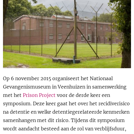
Show 
Uitgelicht
Show 
Cursus
BLOG
Podcast
Op 6 november 2015 organiseert het Nationaal
Gevangenismuseum in Veenhuizen in samenwerking
met het
Prison Project
voor de derde keer een
symposium. Deze keer gaat het over het recidiverisico
na detentie en welke detentiegerelateerde kenmerken
samenhangen met dit risico. Tijdens dit symposium
wordt aandacht besteed aan de rol van verblijfsduur,